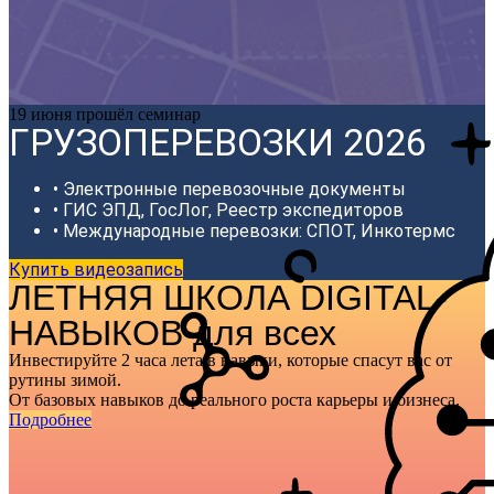
19 июня прошёл семинар
ГРУЗОПЕРЕВОЗКИ 2026
• Электронные перевозочные документы
• ГИС ЭПД, ГосЛог, Реестр экспедиторов
• Международные перевозки: СПОТ, Инкотермс
Купить видеозапись
ЛЕТНЯЯ ШКОЛА DIGITAL-
НАВЫКОВ для всех
Инвестируйте 2 часа лета в навыки, которые спасут вас от
рутины зимой.
От базовых навыков до реального роста карьеры и бизнеса.
Подробнее