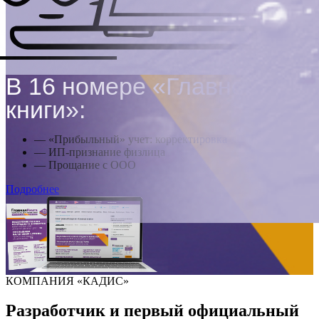
В 16 номере «Главной
книги»:
— «Прибыльный» учет: корректировка
— ИП-признание физлица
— Прощание с ООО
Подробнее
КОМПАНИЯ «КАДИС»
Разработчик и первый официальный