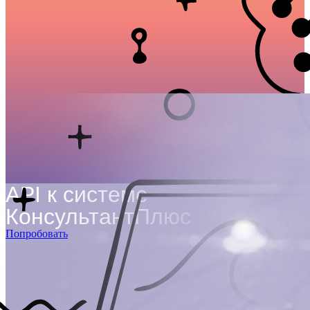
API к системе
КонсультантПлюс
Попробовать