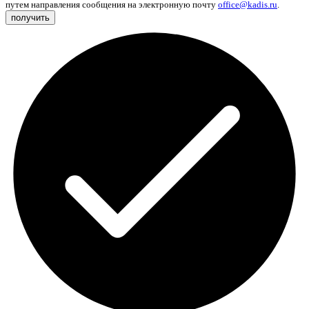
путем направления сообщения на электронную почту
office@kadis.ru
.
получить