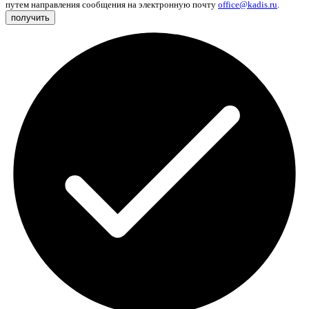
путем направления сообщения на электронную почту
office@kadis.ru
.
получить