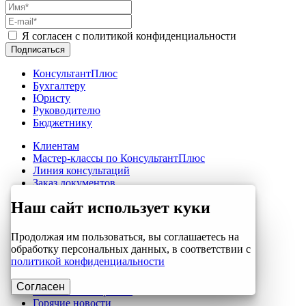
Я согласен с политикой конфиденциальности
КонсультантПлюс
Бухгалтеру
Юристу
Руководителю
Бюджетнику
Клиентам
Мастер-классы по КонсультантПлюс
Линия консультаций
Заказ документов
Проверка контрагента
Наш сайт использует куки
Бюллетень КонсультантПлюс
Услуги «КАДИС»
Продолжая им пользоваться, вы соглашаетесь на
Мероприятия
обработку персональных данных, в соответствии с
Журнал «Арбитражные споры»
политикой конфиденциальности
Журнал «Главная книга»
Согласен
Полезные материалы
Горячие новости