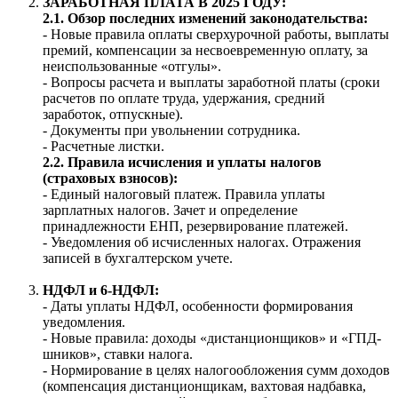
ЗАРАБОТНАЯ ПЛАТА В 2025 ГОДУ:
2.1. Обзор последних изменений законодательства:
- Новые правила оплаты сверхурочной работы, выплаты
премий, компенсации за несвоевременную оплату, за
неиспользованные «отгулы».
- Вопросы расчета и выплаты заработной платы (сроки
расчетов по оплате труда, удержания, средний
заработок, отпускные).
- Документы при увольнении сотрудника.
- Расчетные листки.
2.2. Правила исчисления и уплаты налогов
(страховых взносов):
- Единый налоговый платеж. Правила уплаты
зарплатных налогов. Зачет и определение
принадлежности ЕНП, резервирование платежей.
- Уведомления об исчисленных налогах. Отражения
записей в бухгалтерском учете.
НДФЛ и 6-НДФЛ:
- Даты уплаты НДФЛ, особенности формирования
уведомления.
- Новые правила: доходы «дистанционщиков» и «ГПД-
шников», ставки налога.
- Нормирование в целях налогообложения сумм доходов
(компенсация дистанционщикам, вахтовая надбавка,