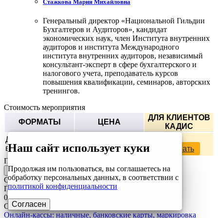
Стажкова Мария Михайловна
Генеральный директор «Национальной Гильдии
Бухгалтеров и Аудиторов», кандидат
экономических наук, член Института внутренних
аудиторов и института Международного
института внутренних аудиторов, независимый
консультант-эксперт в сфере бухгалтерского и
налогового учета, преподаватель курсов
повышения квалификации, семинаров, авторских
тренингов.
Стоимость мероприятия
ДЛЯ КЛИЕНТОВ
ФОРМАТЫ
ЦЕНА
КАДИС
4 410 руб.
4 095 руб.
Доступ к
Наш сайт использует куки
видеозаписи
выбрать
выбрать
Поделиться ссылкой на мероприятие
Продолжая им пользоваться, вы соглашаетесь на
Скопировать
обработку персональных данных, в соответствии с
Смотреть также
политикой конфиденциальности
Последняя видеозапись спикера
06.05.2026 10:00
Согласен
Стажкова Мария Михайловна
Онлайн-кассы: наличные, банковские карты, маркировка