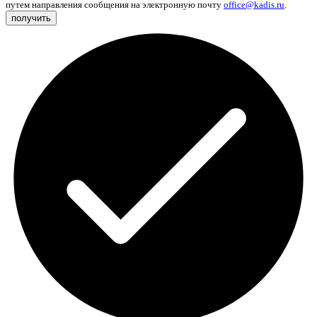
путем направления сообщения на электронную почту
office@kadis.ru
.
получить