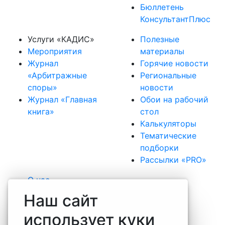
Бюллетень
КонсультантПлюс
Услуги «КАДИС»
Полезные
Мероприятия
материалы
Журнал
Горячие новости
«Арбитражные
Региональные
споры»
новости
Журнал «Главная
Обои на рабочий
книга»
стол
Калькуляторы
Тематические
подборки
Рассылки «PRO»
О нас
Наша команда
Наш сайт
Вакансии
использует куки
Практика