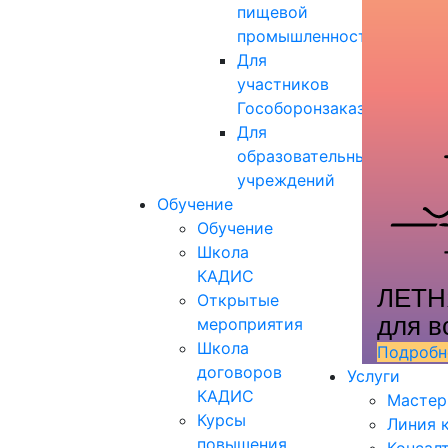
пищевой
промышленности
Для
участников
Гособоронзаказа
Для
образовательных
учреждений
Обучение
Обучение
Школа
КАДИС
ЛЕТН
Открытые
для в
мероприятия
Школа
Подробн
договоров
Услуги
КАДИС
Мастер
Курсы
Линия 
повышения
Консал