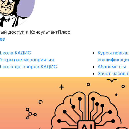
ный доступ
к КонсультантПлюс
ее
Школа КАДИС
Курсы повыш
Открытые мероприятия
квалификаци
Школа договоров КАДИС
Абонементы
Зачет часов 