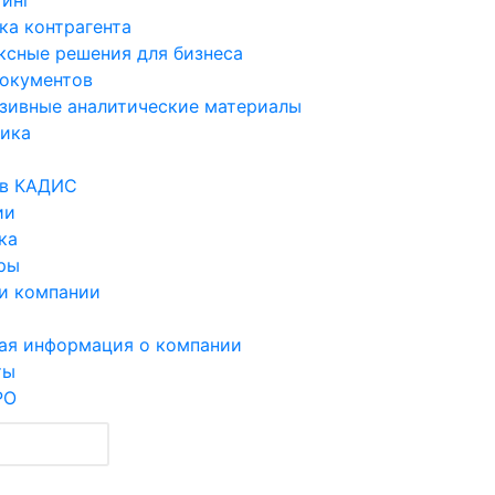
ка контрагента
ксные решения для бизнеса
документов
зивные аналитические материалы
ика
 в КАДИС
ии
ка
ры
и компании
ы
ая информация о компании
ты
РО