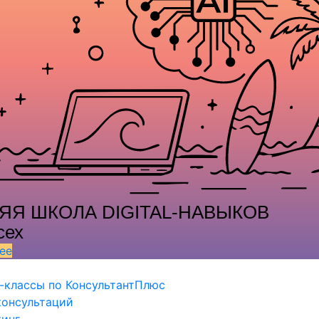
ЯЯ ШКОЛА DIGITAL-НАВЫКОВ
сех
ее
-классы по КонсультантПлюс
консультаций
тинг