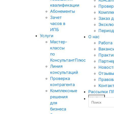
квалификации
Провер
Абонементы
Компле
Зачет
Заказ 
часов в
Эксклю
ИПБ
Период
Услуги
О нас
Мастер-
Работа
классы
Ваканс
по
Практи
КонсультантПлюс
Партне
Линия
Новост
консультаций
Отзыв
Проверка
Правов
контрагента
Контак
Комплексные
Рассылки П
решения
Найти
для
бизнеса