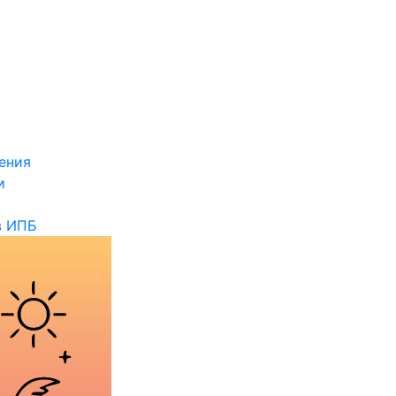
ения
и
в ИПБ