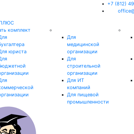
+7 (812) 4
office
тПЛЮС
ать комплект
Для
Для
бухгалтера
медицинской
Для юриста
организации
Для
Для
бюджетной
строительной
организации
организации
Для
Для ИТ
коммерческой
компаний
организации
Для пищевой
промышленности