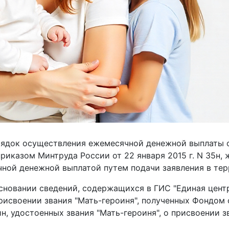
рядок осуществления ежемесячной денежной выплаты 
иказом Минтруда России от 22 января 2015 г. N 35н, 
ячной денежной выплатой путем подачи заявления в те
сновании сведений, содержащихся в ГИС "Единая цент
присвоении звания "Мать-героиня", полученных Фондом 
, удостоенных звания "Мать-героиня", о присвоении з