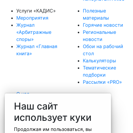
Услуги «КАДИС»
Полезные
Мероприятия
материалы
Журнал
Горячие новости
«Арбитражные
Региональные
споры»
новости
Журнал «Главная
Обои на рабочий
книга»
стол
Калькуляторы
Тематические
подборки
Рассылки «PRO»
О нас
Наша команда
Наш сайт
Вакансии
использует куки
Практика
Отзывы
Продолжая им пользоваться, вы
Некоммерческие проекты