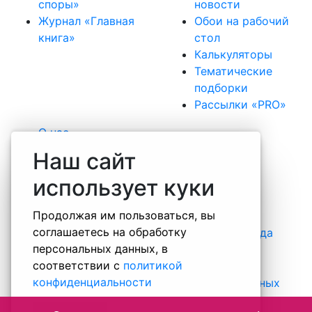
споры»
новости
Журнал «Главная
Обои на рабочий
книга»
стол
Калькуляторы
Тематические
подборки
Рассылки «PRO»
О нас
Наша команда
Наш сайт
Вакансии
использует куки
Практика
Отзывы
Продолжая им пользоваться, вы
Некоммерческие проекты
соглашаетесь на обработку
Информация о специальной оценке труда
персональных данных, в
Правовая информация о компании
соответствии с
политикой
Контакты
конфиденциальности
Политика обработки персональных данных