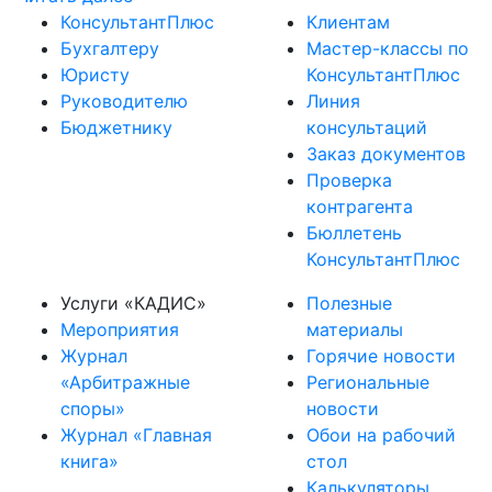
КонсультантПлюс
Клиентам
Бухгалтеру
Мастер-классы по
Юристу
КонсультантПлюс
Руководителю
Линия
Бюджетнику
консультаций
Заказ документов
Проверка
контрагента
Бюллетень
КонсультантПлюс
Услуги «КАДИС»
Полезные
Мероприятия
материалы
Журнал
Горячие новости
«Арбитражные
Региональные
споры»
новости
Журнал «Главная
Обои на рабочий
книга»
стол
Калькуляторы