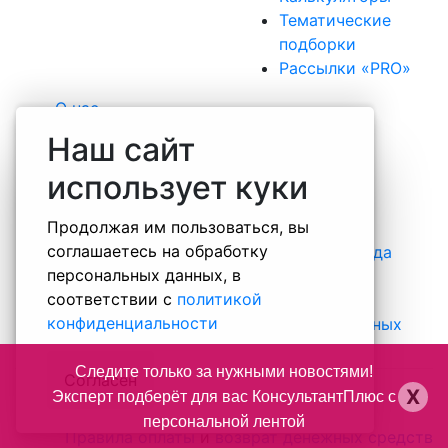
Тематические
подборки
Рассылки «PRO»
О нас
Наша команда
Наш сайт
Вакансии
использует куки
Практика
Отзывы
Продолжая им пользоваться, вы
Некоммерческие проекты
соглашаетесь на обработку
Информация о специальной оценке труда
персональных данных, в
Правовая информация о компании
соответствии с
политикой
Контакты
конфиденциальности
Политика обработки персональных данных
Следите только за нужными новостями!
Согласен
X
Эксперт подберёт для вас КонсультантПлюс с
+ 7 (812) 493-54-66
персональной лентой
Правила оплаты
и
возврат денежных средств