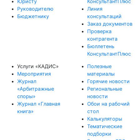
Юристу
КонсультантПлюс
Руководителю
Линия
Бюджетнику
консультаций
Заказ документов
Проверка
контрагента
Бюллетень
КонсультантПлюс
Услуги «КАДИС»
Полезные
Мероприятия
материалы
Журнал
Горячие новости
«Арбитражные
Региональные
споры»
новости
Журнал «Главная
Обои на рабочий
книга»
стол
Калькуляторы
Тематические
подборки