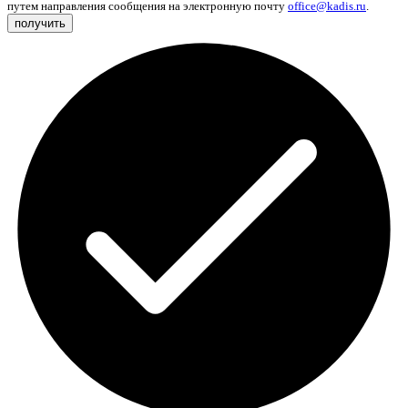
путем направления сообщения на электронную почту
office@kadis.ru
.
получить