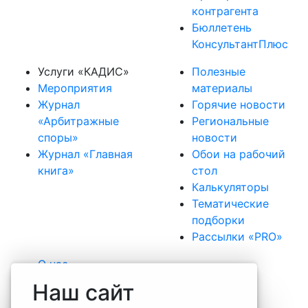
контрагента
Бюллетень
КонсультантПлюс
Услуги «КАДИС»
Полезные
Мероприятия
материалы
Журнал
Горячие новости
«Арбитражные
Региональные
споры»
новости
Журнал «Главная
Обои на рабочий
книга»
стол
Калькуляторы
Тематические
подборки
Рассылки «PRO»
О нас
Наша команда
Наш сайт
Вакансии