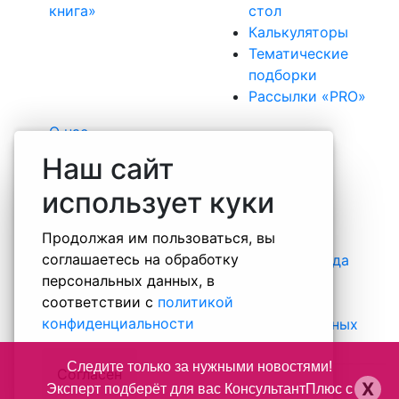
книга»
стол
Калькуляторы
Тематические
подборки
Рассылки «PRO»
О нас
Наша команда
Наш сайт
Вакансии
использует куки
Практика
Отзывы
Продолжая им пользоваться, вы
Некоммерческие проекты
соглашаетесь на обработку
Информация о специальной оценке труда
персональных данных, в
Правовая информация о компании
соответствии с
политикой
Контакты
конфиденциальности
Политика обработки персональных данных
Следите только за нужными новостями!
Согласен
X
Эксперт подберёт для вас КонсультантПлюс с
+ 7 (812) 493-54-66