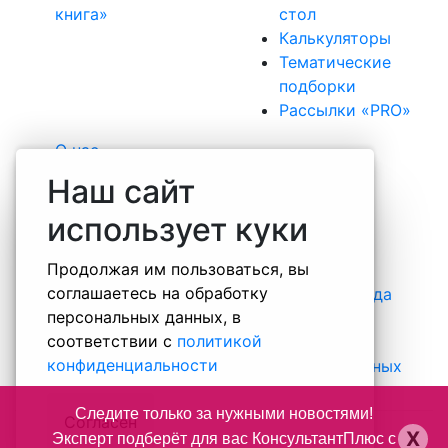
книга»
стол
Калькуляторы
Тематические
подборки
Рассылки «PRO»
О нас
Наша команда
Наш сайт
Вакансии
использует куки
Практика
Отзывы
Продолжая им пользоваться, вы
Некоммерческие проекты
соглашаетесь на обработку
Информация о специальной оценке труда
персональных данных, в
Правовая информация о компании
соответствии с
политикой
Контакты
конфиденциальности
Политика обработки персональных данных
Следите только за нужными новостями!
Согласен
X
Эксперт подберёт для вас КонсультантПлюс с
+ 7 (812) 493-54-66