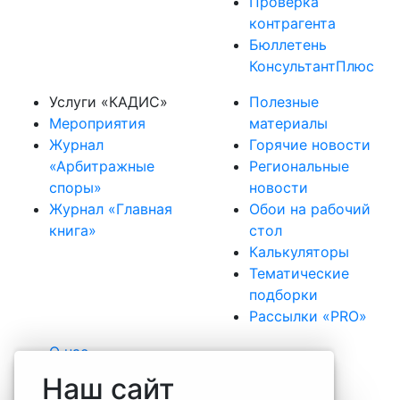
Проверка
контрагента
Бюллетень
КонсультантПлюс
Услуги «КАДИС»
Полезные
Мероприятия
материалы
Журнал
Горячие новости
«Арбитражные
Региональные
споры»
новости
Журнал «Главная
Обои на рабочий
книга»
стол
Калькуляторы
Тематические
подборки
Рассылки «PRO»
О нас
Наша команда
Наш сайт
Вакансии