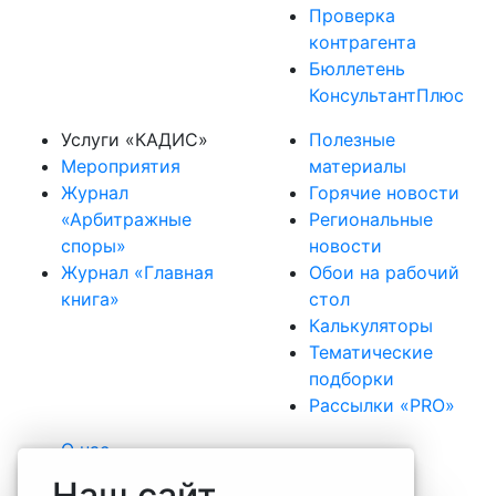
Проверка
контрагента
Бюллетень
КонсультантПлюс
Услуги «КАДИС»
Полезные
Мероприятия
материалы
Журнал
Горячие новости
«Арбитражные
Региональные
споры»
новости
Журнал «Главная
Обои на рабочий
книга»
стол
Калькуляторы
Тематические
подборки
Рассылки «PRO»
О нас
Наша команда
Наш сайт