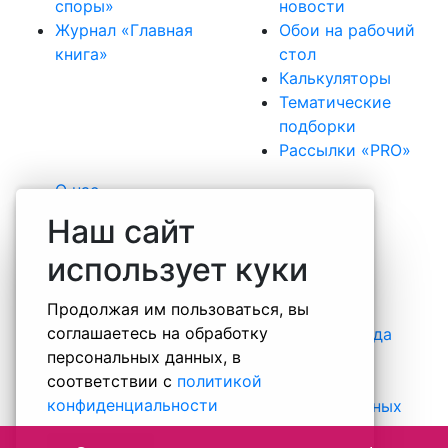
споры»
новости
Журнал «Главная
Обои на рабочий
книга»
стол
Калькуляторы
Тематические
подборки
Рассылки «PRO»
О нас
Наша команда
Наш сайт
Вакансии
использует куки
Практика
Отзывы
Продолжая им пользоваться, вы
Некоммерческие проекты
соглашаетесь на обработку
Информация о специальной оценке труда
персональных данных, в
Правовая информация о компании
соответствии с
политикой
Контакты
конфиденциальности
Политика обработки персональных данных