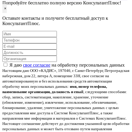
Попробуйте бесплатно полную версию КонсультантПлюс!
×
Оставьте контакты и получите бесплатный доступ к
КонсультантПлюс.
Я даю
свое согласие
на обработку персональных данных
Настоящим даю ООО «КАДИС», 197046, г. Санкт-Петербург, Петроградская
набережная, дом 22, литера А, помещение 33Н, свое согласие на
автоматизированную и без использования средств автоматизации
обработку моих персональных данных:
имя, номер телефона,
наименование организации, должность и email
, следующими способами:
сбор, запись, систематизация, накопление, хранение, уточнение
(обновление, изменение), извлечение, использование, обезличивание,
блокирование, удаление, уничтожение персональных данных с целью
предоставления мне доступа к Системе КонсультантПлюс, а также
направления мне информации и материалов о Системах КонсультантПлюс.
Настоящее соглашение действует до достижения указанной цели обработки
персональных данных и может быть отозвано путем направления