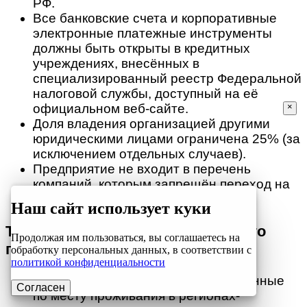
РФ.
Все банковские счета и корпоративные
электронные платежные инструменты
должны быть открыты в кредитных
учреждениях, внесённых в
специализированный реестр Федеральной
налоговой службы, доступный на её
×
официальном веб-сайте.
Доля владения организацией другими
юридическими лицами ограничена 25% (за
исключением отдельных случаев).
Предприятие не входит в перечень
компаний, которым запрещён переход на
АУСН.
Наш сайт использует куки
Требования для индивидуального
Продолжая им пользоваться, вы соглашаетесь на
предпринимателя:
обработку персональных данных, в соответствии с
политикой конфиденциальности
Предприниматели, зарегистрированные
Согласен
по месту проживания в регионах-