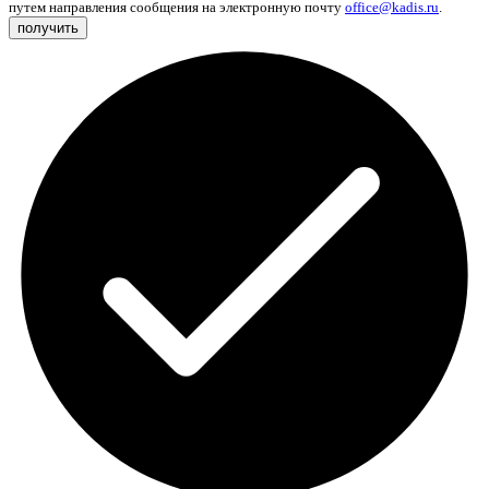
путем направления сообщения на электронную почту
office@kadis.ru
.
получить